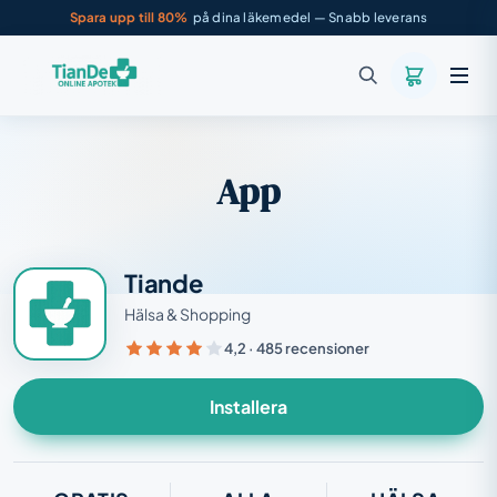
Spara upp till 80%
på dina läkemedel — Snabb leverans
App
Tiande
Hälsa & Shopping
4,2 · 485 recensioner
Installera