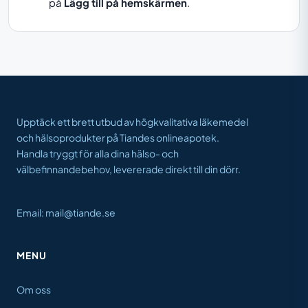
på
Lägg till på hemskärmen
.
Upptäck ett brett utbud av högkvalitativa läkemedel
och hälsoprodukter på Tiandes onlineapotek.
Handla tryggt för alla dina hälso- och
välbefinnandebehov, levererade direkt till din dörr.
Email: mail@tiande.se
MENU
Om oss