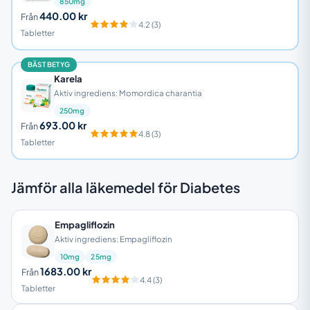
850mg
440.00 kr
Från
4.2 (3)
Tabletter
BÄST BETYG
Karela
Aktiv ingrediens: Momordica charantia
250mg
693.00 kr
Från
4.8 (3)
Tabletter
Jämför alla läkemedel för Diabetes
Empagliflozin
Aktiv ingrediens: Empagliflozin
10mg
25mg
1683.00 kr
Från
4.4 (3)
Tabletter