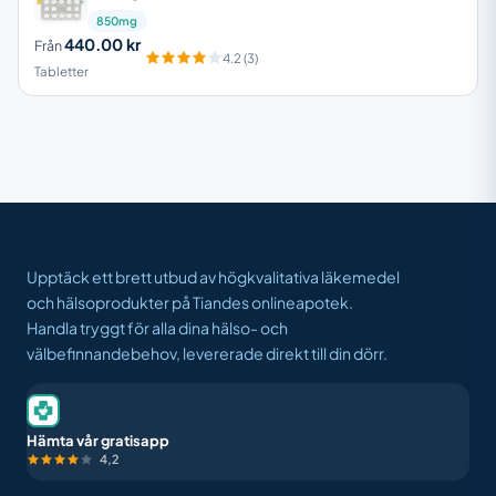
850mg
440.00 kr
Från
4.2 (3)
Tabletter
Upptäck ett brett utbud av högkvalitativa läkemedel
och hälsoprodukter på Tiandes onlineapotek.
Handla tryggt för alla dina hälso- och
välbefinnandebehov, levererade direkt till din dörr.
Hämta vår gratisapp
4,2