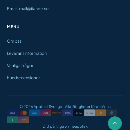
Email: mail@tiande.se
MENU
Om oss
Leveransinformation
Vanliga frågor
Kundrecensioner
© 2026 Apotek i Sverige - Alla rättigheter förbehållna
₿

VISA
JCB
G
AMEX
SEPA
Pay
Pay
DISCOVER
₮
CRYPTO
Ditt pålitliga onlineapotek