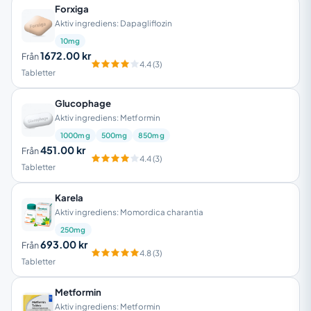
Forxiga
Aktiv ingrediens: Dapagliflozin
10mg
1672.00 kr
Från
4.4 (3)
Tabletter
Glucophage
Aktiv ingrediens: Metformin
1000mg
500mg
850mg
451.00 kr
Från
4.4 (3)
Tabletter
Karela
Aktiv ingrediens: Momordica charantia
250mg
693.00 kr
Från
4.8 (3)
Tabletter
Metformin
Aktiv ingrediens: Metformin