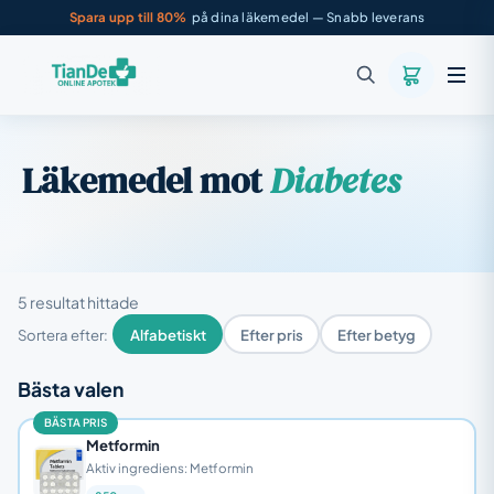
Spara upp till 80%
på dina läkemedel — Snabb leverans
Läkemedel mot
Diabetes
5 resultat hittade
Sortera efter:
Alfabetiskt
Efter pris
Efter betyg
Bästa valen
BÄSTA PRIS
Metformin
Aktiv ingrediens: Metformin