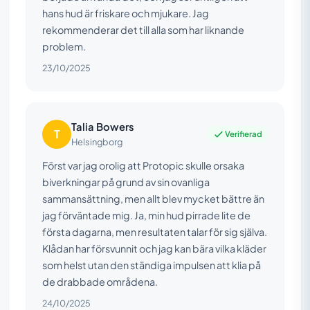
hans hud är friskare och mjukare. Jag
rekommenderar det till alla som har liknande
problem.
23/10/2025
Talia Bowers
T
Verifierad
Helsingborg
Först var jag orolig att Protopic skulle orsaka
biverkningar på grund av sin ovanliga
sammansättning, men allt blev mycket bättre än
jag förväntade mig. Ja, min hud pirrade lite de
första dagarna, men resultaten talar för sig själva.
Klådan har försvunnit och jag kan bära vilka kläder
som helst utan den ständiga impulsen att klia på
de drabbade områdena.
24/10/2025