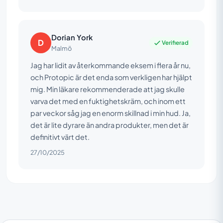
Dorian York
D
Verifierad
Malmö
Jag har lidit av återkommande eksem i flera år nu,
och Protopic är det enda som verkligen har hjälpt
mig. Min läkare rekommenderade att jag skulle
varva det med en fuktighetskräm, och inom ett
par veckor såg jag en enorm skillnad i min hud. Ja,
det är lite dyrare än andra produkter, men det är
definitivt värt det.
27/10/2025