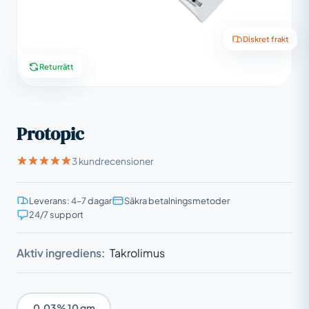
Diskret frakt
Returrätt
Protopic
3 kundrecensioner
Leverans: 4–7 dagar
Säkra betalningsmetoder
24/7 support
Aktiv ingrediens:
Takrolimus
0.03% 10 gm