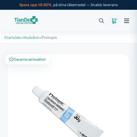
Spara upp till 80%
på dina läkemedel — Snabb leverans
Startsida
»
Hudvård
»
Protopic
Garanterad kvalitet