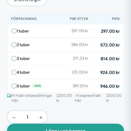
FÖRPACKNING
PER STYCK
PRIS
297.00 kr
1 tuber
297.00 kr
572.00 kr
2 tuber
286.00 kr
814.00 kr
3 tuber
271.33 kr
924.00 kr
4 tuber
231.00 kr
946.00 kr
5 tuber
189.20 kr
Fri frakt vid beställningar
2200.00
, fri expressfrakt
3300.00
från
kr
från
kr
−
+
Lägg i varukorgen