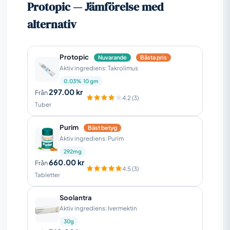
Protopic — Jämförelse med
alternativ
Protopic
Nuvarande
Bästa pris
Aktiv ingrediens: Takrolimus
0.03% 10 gm
297.00 kr
Från
4.2 (3)
Tuber
Purim
Bäst betyg
Aktiv ingrediens: Purim
292mg
660.00 kr
Från
4.5 (3)
Tabletter
Soolantra
Aktiv ingrediens: Ivermektin
30g