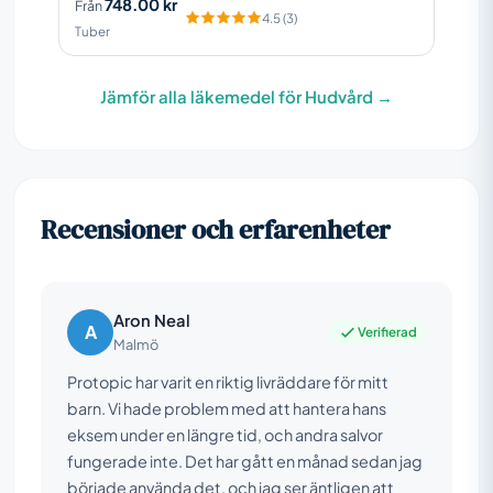
748.00 kr
Från
4.5 (3)
Tuber
Jämför alla läkemedel för Hudvård →
Recensioner och erfarenheter
Aron Neal
A
Verifierad
Malmö
Protopic har varit en riktig livräddare för mitt
barn. Vi hade problem med att hantera hans
eksem under en längre tid, och andra salvor
fungerade inte. Det har gått en månad sedan jag
började använda det, och jag ser äntligen att