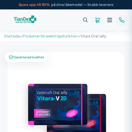
Spara upp till 80%
på dina läkemedel — Snabb leverans
Startsida
»
Produkter för erektil dysfunktion
»
Vitara Oral Jelly
Garanterad kvalitet