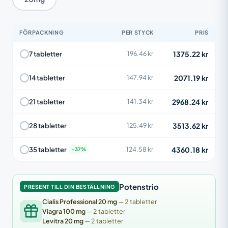
FÖRPACKNING
PER STYCK
PRIS
1375.22 kr
7 tabletter
196.46 kr
2071.19 kr
14 tabletter
147.94 kr
2968.24 kr
21 tabletter
141.34 kr
3513.62 kr
28 tabletter
125.49 kr
4360.18 kr
35 tabletter
124.58 kr
Potenstrio
PRESENT TILL DIN BESTÄLLNING
Cialis Professional 20 mg
— 2 tabletter
Viagra 100 mg
— 2 tabletter
Levitra 20 mg
— 2 tabletter