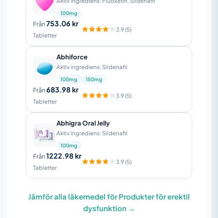
Aktiv ingrediens: Fluoxetin, Sildenafil
100mg
753.06 kr
Från
3.9 (5)
Tabletter
Abhiforce
Aktiv ingrediens: Sildenafil
100mg
150mg
683.98 kr
Från
3.9 (5)
Tabletter
Abhigra Oral Jelly
Aktiv ingrediens: Sildenafil
100mg
1222.98 kr
Från
3.9 (5)
Tabletter
Jämför alla läkemedel för Produkter för erektil
dysfunktion →