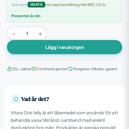
363.66 kr
GRATIS
vid varje beställning från 880.00 kr
Presenten är din
−
+
Lägg i varukorgen
SSL-säkrat
Certifierat apotek
Pengarna-tillbaka-garanti
Vad är det?
Vitara Oral Jelly är ett läkemedel som används för att
behandla vissa tillstånd i samband med erektil
dysfunktion hos män. Produkten är ganska populär