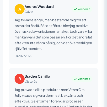
Andres Woodard
A
Verifierad
Gävle
Jag tvivlade länge, men bestämde mig för att
prova det ändå. För det första blev jag positivt
överraskad av variationen i smaker, tack vare vilka
man kan välja det som passar en. För det andra lät
effekten inte vänta på sig, och det ökar verkligen
självförtroendet.
04/07/2025
Braden Carrillo
B
Verifierad
Västerås
Jag provade olika produkter, men Vitara Oral
Jelly visade sig vara den mest bekväma och
effektiva. Geléformen förenklar processen
avsevärt, och smaken är utmärkt. Vanligtvis är det