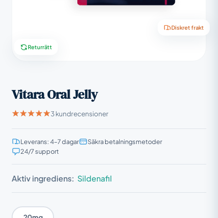
Diskret frakt
Returrätt
Vitara Oral Jelly
3 kundrecensioner
Leverans: 4–7 dagar
Säkra betalningsmetoder
24/7 support
Aktiv ingrediens:
Sildenafil
20mg