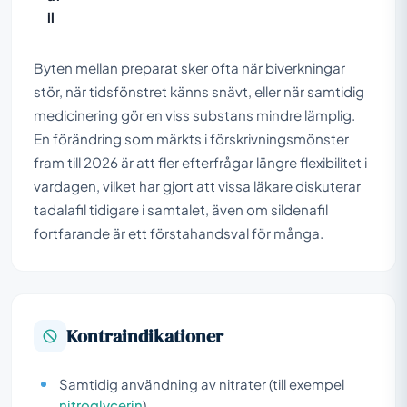
il
Byten mellan preparat sker ofta när biverkningar
stör, när tidsfönstret känns snävt, eller när samtidig
medicinering gör en viss substans mindre lämplig.
En förändring som märkts i förskrivningsmönster
fram till 2026 är att fler efterfrågar längre flexibilitet i
vardagen, vilket har gjort att vissa läkare diskuterar
tadalafil tidigare i samtalet, även om sildenafil
fortfarande är ett förstahandsval för många.
Kontraindikationer
Samtidig användning av nitrater (till exempel
nitroglycerin
)