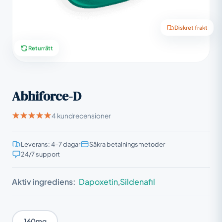
Diskret frakt
Returrätt
Abhiforce-D
4 kundrecensioner
Leverans: 4–7 dagar
Säkra betalningsmetoder
24/7 support
Aktiv ingrediens:
Dapoxetin
,
Sildenafil
160mg