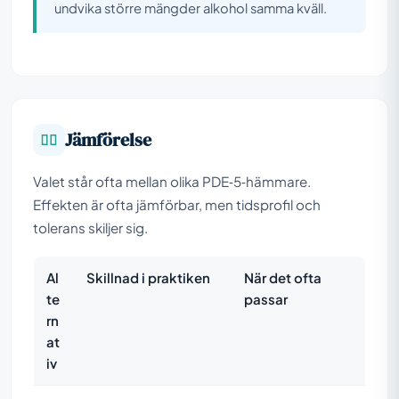
undvika större mängder alkohol samma kväll.
Jämförelse
Valet står ofta mellan olika PDE‑5‑hämmare.
Effekten är ofta jämförbar, men tidsprofil och
tolerans skiljer sig.
Al
Skillnad i praktiken
När det ofta
te
passar
rn
at
iv