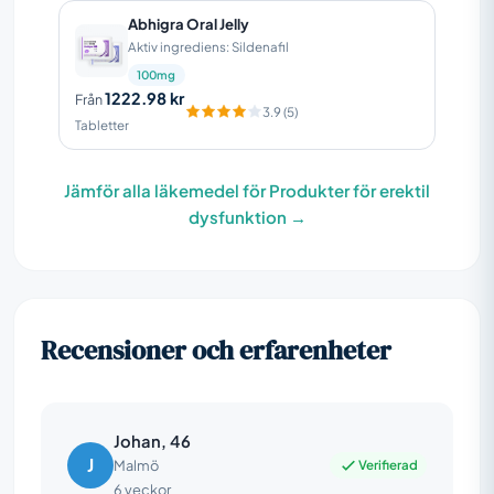
Abhigra Oral Jelly
Aktiv ingrediens: Sildenafil
100mg
1222.98 kr
Från
3.9 (5)
Tabletter
Jämför alla läkemedel för Produkter för erektil
dysfunktion →
Recensioner och erfarenheter
Johan, 46
J
Verifierad
Malmö
6 veckor