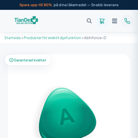
Spara upp till 80%
på dina läkemedel — Snabb leverans
Startsida
»
Produkter för erektil dysfunktion
»
Abhiforce-D
Garanterad kvalitet