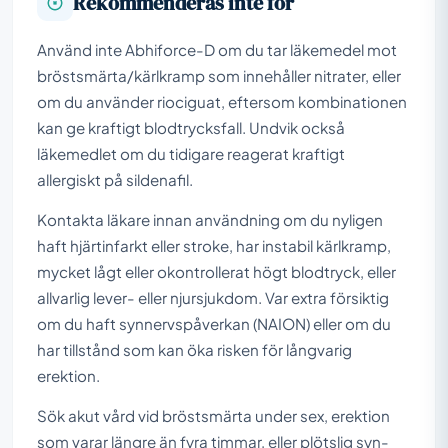
Rekommenderas inte för
Använd inte Abhiforce-D om du tar läkemedel mot
bröstsmärta/kärlkramp som innehåller nitrater, eller
om du använder riociguat, eftersom kombinationen
kan ge kraftigt blodtrycksfall. Undvik också
läkemedlet om du tidigare reagerat kraftigt
allergiskt på sildenafil.
Kontakta läkare innan användning om du nyligen
haft hjärtinfarkt eller stroke, har instabil kärlkramp,
mycket lågt eller okontrollerat högt blodtryck, eller
allvarlig lever- eller njursjukdom. Var extra försiktig
om du haft synnervspåverkan (NAION) eller om du
har tillstånd som kan öka risken för långvarig
erektion.
Sök akut vård vid bröstsmärta under sex, erektion
som varar längre än fyra timmar, eller plötslig syn-