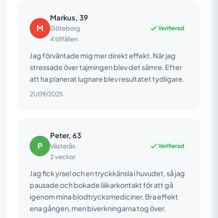
Markus, 39
M
Verifierad
Göteborg
4 tillfällen
Jag förväntade mig mer direkt effekt. När jag
stressade över tajmingen blev det sämre. Efter
att ha planerat lugnare blev resultatet tydligare.
21/09/2025
Peter, 63
P
Verifierad
Västerås
2 veckor
Jag fick yrsel och en tryckkänsla i huvudet, så jag
pausade och bokade läkarkontakt för att gå
igenom mina blodtrycksmediciner. Bra effekt
ena gången, men biverkningarna tog över.