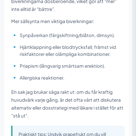
biverkningarna dosberoende, vilket gör att “mer”
inte alltid är “bättre”.
Mer sällsynta men viktiga biverkningar:
Synpåverkan (färgskiftning/blåton, dimsyn).
Hjärtklappning eller blodtrycksfall, främst vid
riskfaktorer eller olämpliga kombinationer.
Priapism (långvarig smärtsam erektion).
Allergiska reaktioner.
En sak jag brukar säga rakt ut: om du får kraftig
huvudvärk varje gång, är det ofta värt att diskutera
alternativ eller dosstrategi med läkare i stället för att
“stå ut”.
Praktiskt tips: Undvik grapefrukt om du vill