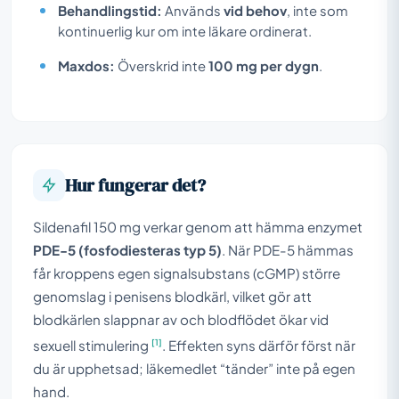
Behandlingstid:
Används
vid behov
, inte som
kontinuerlig kur om inte läkare ordinerat.
Maxdos:
Överskrid inte
100 mg per dygn
.
Hur fungerar det?
Sildenafil 150 mg verkar genom att hämma enzymet
PDE-5 (fosfodiesteras typ 5)
. När PDE-5 hämmas
får kroppens egen signalsubstans (cGMP) större
genomslag i penisens blodkärl, vilket gör att
blodkärlen slappnar av och blodflödet ökar vid
[1]
sexuell stimulering
. Effekten syns därför först när
du är upphetsad; läkemedlet “tänder” inte på egen
hand.