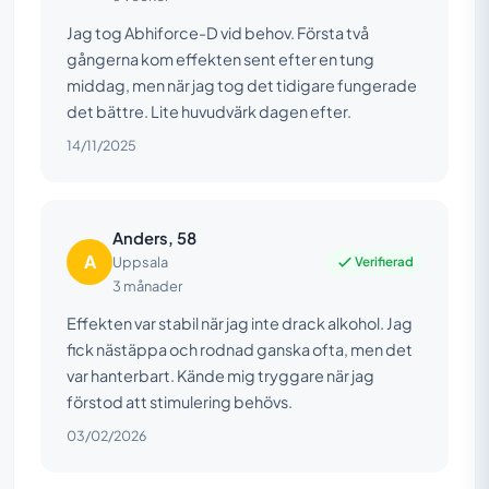
Jag tog Abhiforce-D vid behov. Första två
gångerna kom effekten sent efter en tung
middag, men när jag tog det tidigare fungerade
det bättre. Lite huvudvärk dagen efter.
14/11/2025
Anders, 58
A
Verifierad
Uppsala
3 månader
Effekten var stabil när jag inte drack alkohol. Jag
fick nästäppa och rodnad ganska ofta, men det
var hanterbart. Kände mig tryggare när jag
förstod att stimulering behövs.
03/02/2026