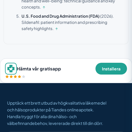
health and well-being: technical guidance and key
concepts.
↑
U.S. Food and Drug Administration (FDA)
(2026).
Sildenafil: patient information and prescribing
safety highlights.
↑
Hämta vår gratisapp
Installera
Upptäck ett brett utbud av högkvalitativa läkemedel
och hälsoprodukter på Tiandes onlineapotek.
Handla tryggt för alla dina hälso- och
välbefinnandebehov, levererade direkt till din dörr.