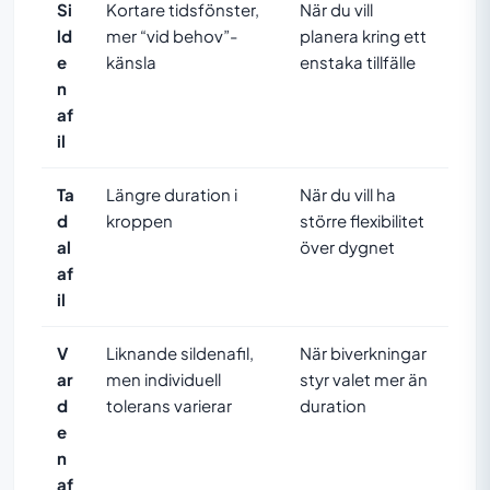
Si
Kortare tidsfönster,
När du vill
ld
mer “vid behov”-
planera kring ett
e
känsla
enstaka tillfälle
n
af
il
Ta
Längre duration i
När du vill ha
d
kroppen
större flexibilitet
al
över dygnet
af
il
V
Liknande sildenafil,
När biverkningar
ar
men individuell
styr valet mer än
d
tolerans varierar
duration
e
n
af