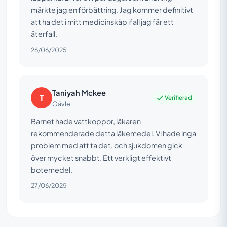
märkte jag en förbättring. Jag kommer definitivt
att ha det i mitt medicinskåp ifall jag får ett
återfall.
26/06/2025
Taniyah Mckee
T
Verifierad
Gävle
Barnet hade vattkoppor, läkaren
rekommenderade detta läkemedel. Vi hade inga
problem med att ta det, och sjukdomen gick
över mycket snabbt. Ett verkligt effektivt
botemedel.
27/06/2025