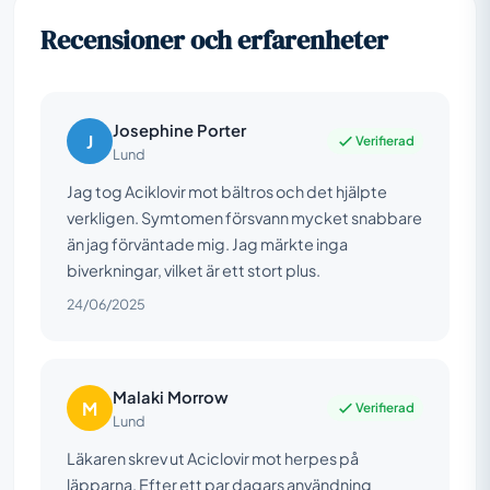
Recensioner och erfarenheter
Josephine Porter
J
Verifierad
Lund
Jag tog Aciklovir mot bältros och det hjälpte
verkligen. Symtomen försvann mycket snabbare
än jag förväntade mig. Jag märkte inga
biverkningar, vilket är ett stort plus.
24/06/2025
Malaki Morrow
M
Verifierad
Lund
Läkaren skrev ut Aciclovir mot herpes på
läpparna. Efter ett par dagars användning