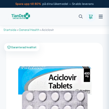
Spara upp till 80%
på dina läkemedel — Snabb leverans
Startsida
»
General Health
»
Aciclovir
Garanterad kvalitet