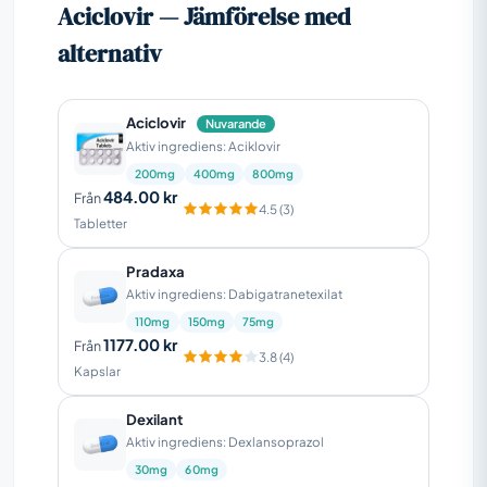
Aciclovir — Jämförelse med
alternativ
Aciclovir
Nuvarande
Aktiv ingrediens: Aciklovir
200mg
400mg
800mg
484.00 kr
Från
4.5 (3)
Tabletter
Pradaxa
Aktiv ingrediens: Dabigatranetexilat
110mg
150mg
75mg
1177.00 kr
Från
3.8 (4)
Kapslar
Dexilant
Aktiv ingrediens: Dexlansoprazol
30mg
60mg