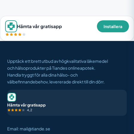
Hämta vår gratisapp
Installera
Upptäck ett brett utbud av högkvalitativa läkemedel
och hälsoprodukter på Tiandes onlineapotek.
Handla tryggt för alla dina hälso- och
välbefinnandebehov, levererade direkt till din dörr.
Hämta vår gratisapp
4,2
Email: mail@tiande.se