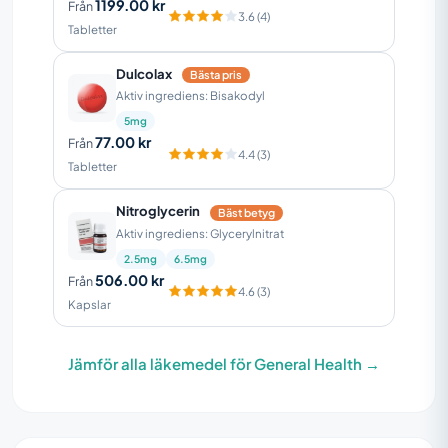
1199.00 kr
Från
3.6 (4)
Tabletter
Dulcolax
Bästa pris
Aktiv ingrediens: Bisakodyl
5mg
77.00 kr
Från
4.4 (3)
Tabletter
Nitroglycerin
Bäst betyg
Aktiv ingrediens: Glycerylnitrat
2.5mg
6.5mg
506.00 kr
Från
4.6 (3)
Kapslar
Jämför alla läkemedel för General Health →