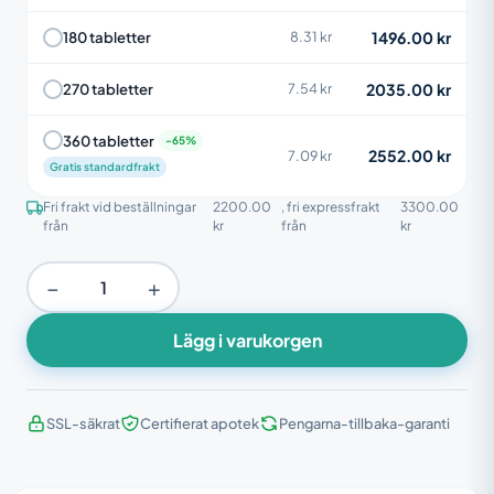
1496.00 kr
180 tabletter
8.31 kr
2035.00 kr
270 tabletter
7.54 kr
360 tabletter
2552.00 kr
7.09 kr
Gratis standardfrakt
Fri frakt vid beställningar
2200.00
, fri expressfrakt
3300.00
från
kr
från
kr
−
+
Lägg i varukorgen
SSL-säkrat
Certifierat apotek
Pengarna-tillbaka-garanti