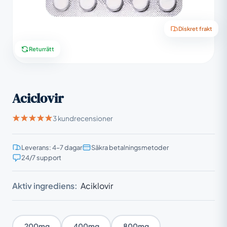
Diskret frakt
Returrätt
Aciclovir
3 kundrecensioner
Leverans: 4–7 dagar
Säkra betalningsmetoder
24/7 support
Aktiv ingrediens:
Aciklovir
200mg
400mg
800mg