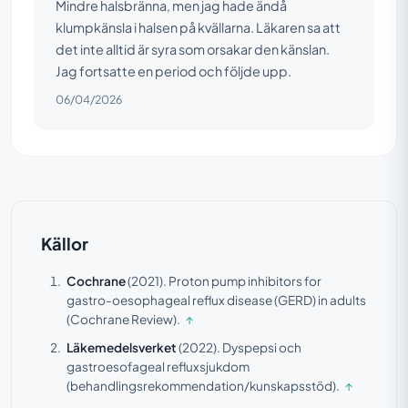
Mindre halsbränna, men jag hade ändå
klumpkänsla i halsen på kvällarna. Läkaren sa att
det inte alltid är syra som orsakar den känslan.
Jag fortsatte en period och följde upp.
06/04/2026
Källor
Cochrane
(2021).
Proton pump inhibitors for
gastro-oesophageal reflux disease (GERD) in adults
(Cochrane Review).
↑
Läkemedelsverket
(2022).
Dyspepsi och
gastroesofageal refluxsjukdom
(behandlingsrekommendation/kunskapsstöd).
↑