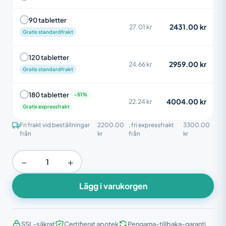
90 tabletter
2431.00 kr
27.01 kr
Gratis standardfrakt
120 tabletter
2959.00 kr
24.66 kr
Gratis standardfrakt
180 tabletter
4004.00 kr
22.24 kr
Gratis expressfrakt
Fri frakt vid beställningar
2200.00
, fri expressfrakt
3300.00
från
kr
från
kr
−
+
Lägg i varukorgen
SSL-säkrat
Certifierat apotek
Pengarna-tillbaka-garanti