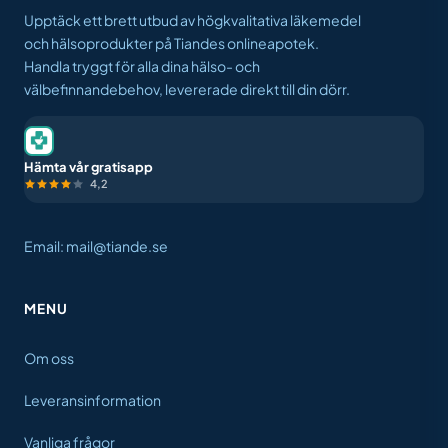
Upptäck ett brett utbud av högkvalitativa läkemedel
och hälsoprodukter på Tiandes onlineapotek.
Handla tryggt för alla dina hälso- och
välbefinnandebehov, levererade direkt till din dörr.
Hämta vår gratisapp
4,2
Email: mail@tiande.se
MENU
Om oss
Leveransinformation
Vanliga frågor