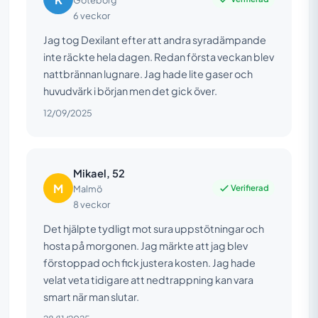
6 veckor
Jag tog Dexilant efter att andra syradämpande
inte räckte hela dagen. Redan första veckan blev
nattbrännan lugnare. Jag hade lite gaser och
huvudvärk i början men det gick över.
12/09/2025
Mikael, 52
M
Verifierad
Malmö
8 veckor
Det hjälpte tydligt mot sura uppstötningar och
hosta på morgonen. Jag märkte att jag blev
förstoppad och fick justera kosten. Jag hade
velat veta tidigare att nedtrappning kan vara
smart när man slutar.