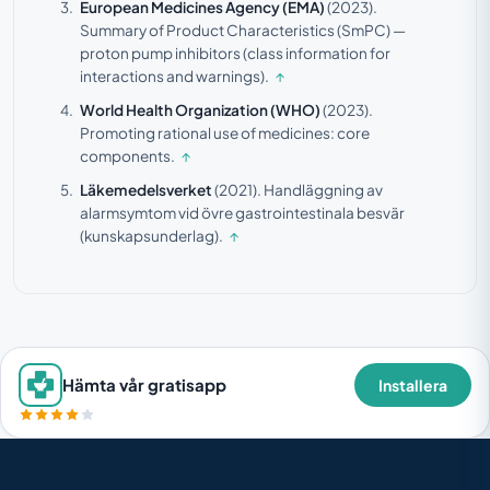
European Medicines Agency (EMA)
(2023).
Summary of Product Characteristics (SmPC) —
proton pump inhibitors (class information for
interactions and warnings).
↑
World Health Organization (WHO)
(2023).
Promoting rational use of medicines: core
components.
↑
Läkemedelsverket
(2021).
Handläggning av
alarmsymtom vid övre gastrointestinala besvär
(kunskapsunderlag).
↑
Hämta vår gratisapp
Installera