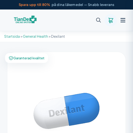
Spara upp till 80%
på dina läkemedel — Snabb leverans
Startsida
»
General Health
»
Dexilant
Garanterad kvalitet