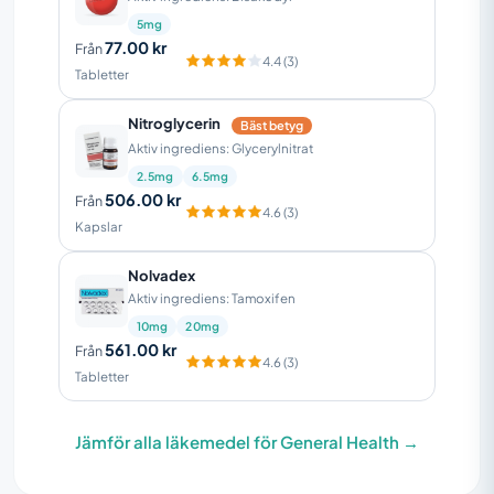
5mg
77.00 kr
Från
4.4 (3)
Tabletter
Nitroglycerin
Bäst betyg
Aktiv ingrediens: Glycerylnitrat
2.5mg
6.5mg
506.00 kr
Från
4.6 (3)
Kapslar
Nolvadex
Aktiv ingrediens: Tamoxifen
10mg
20mg
561.00 kr
Från
4.6 (3)
Tabletter
Jämför alla läkemedel för General Health →