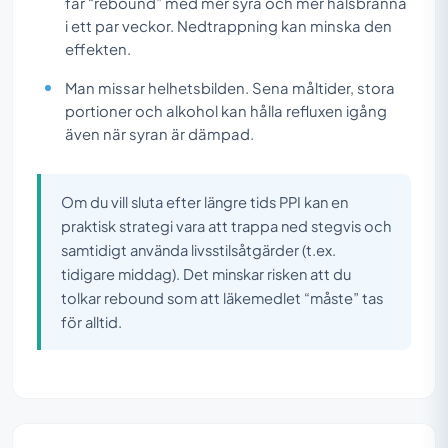
får “rebound” med mer syra och mer halsbränna
i ett par veckor. Nedtrappning kan minska den
effekten.
Man missar helhetsbilden. Sena måltider, stora
portioner och alkohol kan hålla refluxen igång
även när syran är dämpad.
Om du vill sluta efter längre tids PPI kan en
praktisk strategi vara att trappa ned stegvis och
samtidigt använda livsstilsåtgärder (t.ex.
tidigare middag). Det minskar risken att du
tolkar rebound som att läkemedlet “måste” tas
för alltid.