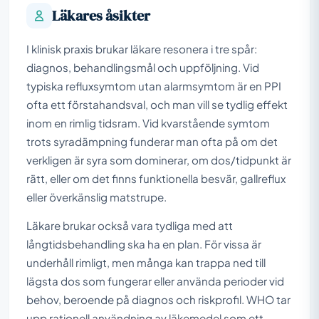
Läkares åsikter
I klinisk praxis brukar läkare resonera i tre spår:
diagnos, behandlingsmål och uppföljning. Vid
typiska refluxsymtom utan alarmsymtom är en PPI
ofta ett förstahandsval, och man vill se tydlig effekt
inom en rimlig tidsram. Vid kvarstående symtom
trots syradämpning funderar man ofta på om det
verkligen är syra som dominerar, om dos/tidpunkt är
rätt, eller om det finns funktionella besvär, gallreflux
eller överkänslig matstrupe.
Läkare brukar också vara tydliga med att
långtidsbehandling ska ha en plan. För vissa är
underhåll rimligt, men många kan trappa ned till
lägsta dos som fungerar eller använda perioder vid
behov, beroende på diagnos och riskprofil. WHO tar
upp rationell användning av läkemedel som ett