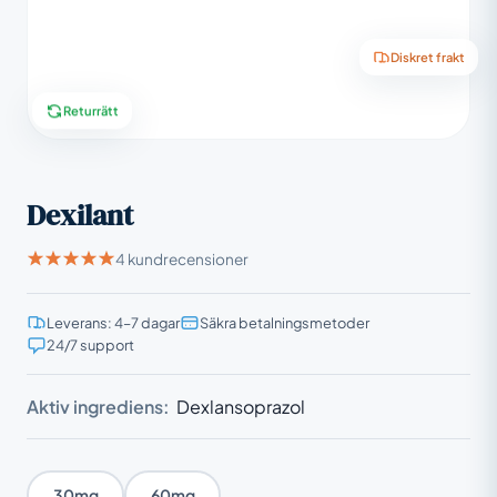
Diskret frakt
Returrätt
Dexilant
4 kundrecensioner
Leverans: 4–7 dagar
Säkra betalningsmetoder
24/7 support
Aktiv ingrediens:
Dexlansoprazol
30mg
60mg