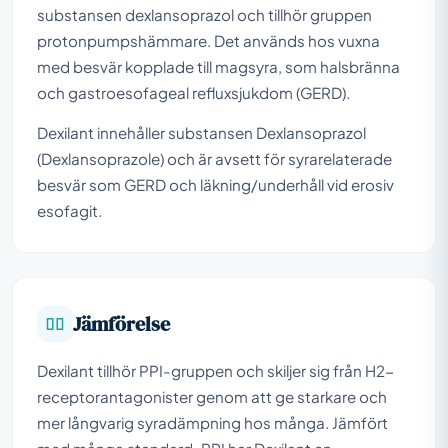
substansen dexlansoprazol och tillhör gruppen
protonpumpshämmare. Det används hos vuxna
med besvär kopplade till magsyra, som halsbränna
och gastroesofageal refluxsjukdom (GERD).
Dexilant innehåller substansen Dexlansoprazol
(Dexlansoprazole) och är avsett för syrarelaterade
besvär som GERD och läkning/underhåll vid erosiv
esofagit.
Jämförelse
Dexilant tillhör PPI-gruppen och skiljer sig från H2-
receptorantagonister genom att ge starkare och
mer långvarig syradämpning hos många. Jämfört