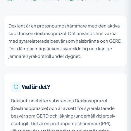
Dexilant är en protonpumpshämmare med den aktiva
substansen dexlansoprazol. Det används hos vuxna
med syrarelaterade besvär som halsbränna och GERD.
Det dämpar magsäckens syrabildning och kan ge
jämnare syrakontroll under dygnet.
Vad är det?
Dexilant innehåller substansen Dexlansoprazol
(Dexlansoprazole) och är avsett för syrarelaterade
besvär som GERD och läkning/underhåll vid erosiv
esofagit. Det är en protonpumpshämmare (PPI),
vilket betyder att läkemedlet minskar mängden