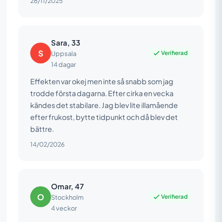
28/11/2025
Sara, 33
S
Verifierad
Uppsala
14 dagar
Effekten var okej men inte så snabb som jag
trodde första dagarna. Efter cirka en vecka
kändes det stabilare. Jag blev lite illamående
efter frukost, bytte tidpunkt och då blev det
bättre.
14/02/2026
Omar, 47
O
Verifierad
Stockholm
4 veckor