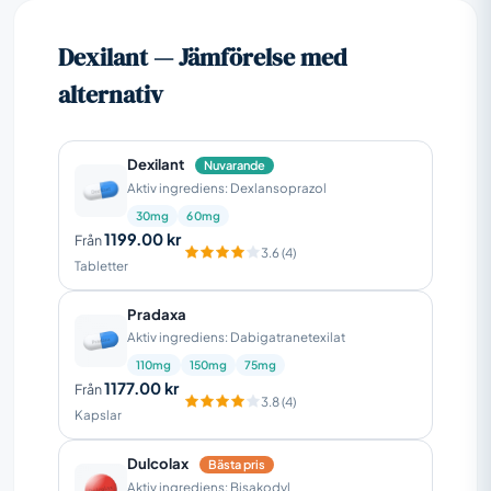
Dexilant — Jämförelse med
alternativ
Dexilant
Nuvarande
Aktiv ingrediens: Dexlansoprazol
30mg
60mg
1199.00 kr
Från
3.6 (4)
Tabletter
Pradaxa
Aktiv ingrediens: Dabigatranetexilat
110mg
150mg
75mg
1177.00 kr
Från
3.8 (4)
Kapslar
Dulcolax
Bästa pris
Aktiv ingrediens: Bisakodyl