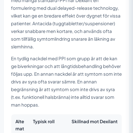
med många standard-PPI har Dexilant en
formulering med dual delayed-release technology,
vilket kan ge en bredare effekt över dygnet för vissa
patienter. Antacida (tuggtabletter/suspensioner)
verkar snabbare men kortare, och används ofta
som tillfällig symtomlindring snarare än läkning av
slemhinna.
En tydlig nackdel med PPI som grupp är att de kan
ge biverkningar och att långtidsbehandling behöver
följas upp. En annan nackdel är att symtom som inte
drivs av syra ofta svarar sämre. En annan
begränsning är att symtom som inte drivs av syra
(t.ex. funktionell halsbränna) inte alltid svarar som
man hoppas.
Alte
Typisk roll
Skillnad mot Dexilant
rnat