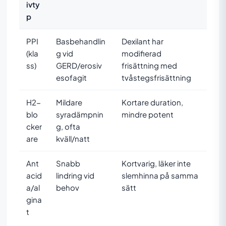
ivty
p
PPI
Basbehandlin
Dexilant har
(kla
g vid
modifierad
ss)
GERD/erosiv
frisättning med
esofagit
tvåstegsfrisättning
H2-
Mildare
Kortare duration,
blo
syradämpnin
mindre potent
cker
g, ofta
are
kväll/natt
Ant
Snabb
Kortvarig, läker inte
acid
lindring vid
slemhinna på samma
a/al
behov
sätt
gina
t