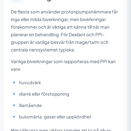
De flesta som använder protonpumpshämmare får
inga eller milda biverkningar, men biverkningar
förekommer och är viktiga att känna till när man
planerar en behandling. För Dexilant och PPI-
gruppen är vanliga besvär från mage/tarm och
centrala nervsystemet typiska.
Vanliga biverkningar som rapporteras med PPI kan
vara:
huvudvärk
diarré eller förstoppning
illamående
buksmärta, gaser eller uppkördhet
Mer sällsynta men viktiga signaler att ta på allvar: