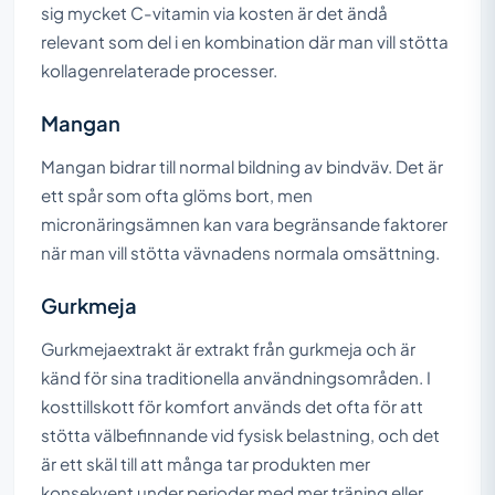
sig mycket C-vitamin via kosten är det ändå
relevant som del i en kombination där man vill stötta
kollagenrelaterade processer.
Mangan
Mangan bidrar till normal bildning av bindväv. Det är
ett spår som ofta glöms bort, men
micronäringsämnen kan vara begränsande faktorer
när man vill stötta vävnadens normala omsättning.
Gurkmeja
Gurkmejaextrakt är extrakt från gurkmeja och är
känd för sina traditionella användningsområden. I
kosttillskott för komfort används det ofta för att
stötta välbefinnande vid fysisk belastning, och det
är ett skäl till att många tar produkten mer
konsekvent under perioder med mer träning eller