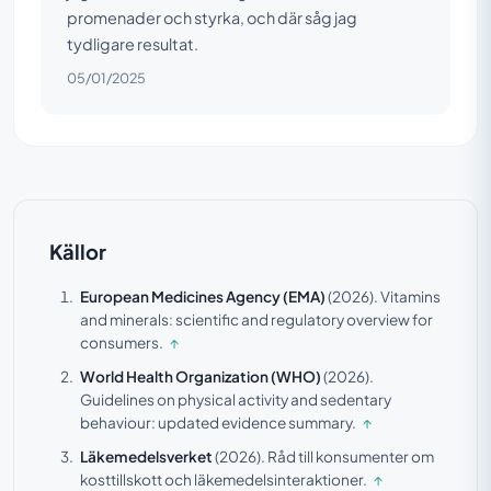
promenader och styrka, och där såg jag
tydligare resultat.
05/01/2025
Källor
European Medicines Agency (EMA)
(2026).
Vitamins
and minerals: scientific and regulatory overview for
consumers.
↑
World Health Organization (WHO)
(2026).
Guidelines on physical activity and sedentary
behaviour: updated evidence summary.
↑
Läkemedelsverket
(2026).
Råd till konsumenter om
kosttillskott och läkemedelsinteraktioner.
↑