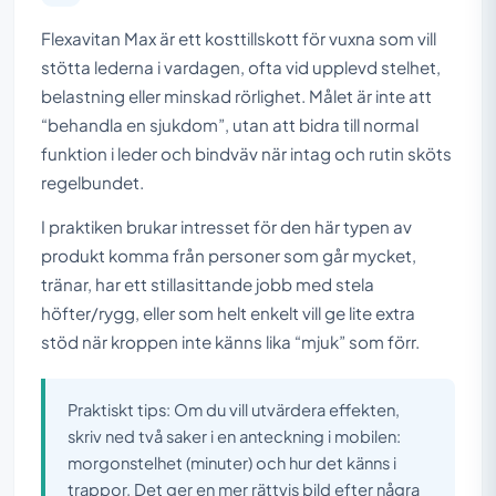
Flexavitan Max är ett kosttillskott för vuxna som vill
stötta lederna i vardagen, ofta vid upplevd stelhet,
belastning eller minskad rörlighet. Målet är inte att
“behandla en sjukdom”, utan att bidra till normal
funktion i leder och bindväv när intag och rutin sköts
regelbundet.
I praktiken brukar intresset för den här typen av
produkt komma från personer som går mycket,
tränar, har ett stillasittande jobb med stela
höfter/rygg, eller som helt enkelt vill ge lite extra
stöd när kroppen inte känns lika “mjuk” som förr.
Praktiskt tips: Om du vill utvärdera effekten,
skriv ned två saker i en anteckning i mobilen:
morgonstelhet (minuter) och hur det känns i
trappor. Det ger en mer rättvis bild efter några