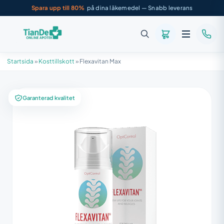
Spara upp till 80%
på dina läkemedel — Snabb leverans
Startsida
»
Kosttillskott
»
Flexavitan Max
Garanterad kvalitet