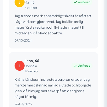
J
Verifierad
Malmö
4 veckor
Jag tränade mer ben samtidigt så det är svårt att
säga vad som gjorde vad. Jag fick lite orolig
mage första veckan och flyttade intaget till
middagen, då blev det bättre.
07/10/2024
Lena, 66
L
Verifierad
Uppsala
12 veckor
Knäna kändes mindre stela på promenader. Jag
märkte mest skillnad när jag slutade och började
igen, då blev jag mer säker på att det gjorde
något för mig.
26/03/2025