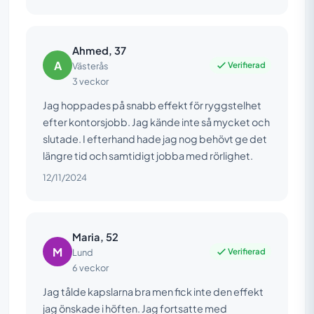
Ahmed, 37
A
Verifierad
Västerås
3 veckor
Jag hoppades på snabb effekt för ryggstelhet
efter kontorsjobb. Jag kände inte så mycket och
slutade. I efterhand hade jag nog behövt ge det
längre tid och samtidigt jobba med rörlighet.
12/11/2024
Maria, 52
M
Verifierad
Lund
6 veckor
Jag tålde kapslarna bra men fick inte den effekt
jag önskade i höften. Jag fortsatte med