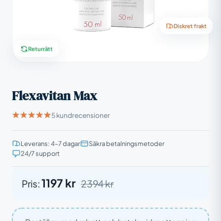
Diskret frakt
Returrätt
Flexavitan Max
5 kundrecensioner
Leverans: 4–7 dagar
Säkra betalningsmetoder
24/7 support
1197 kr
Pris:
2394 kr