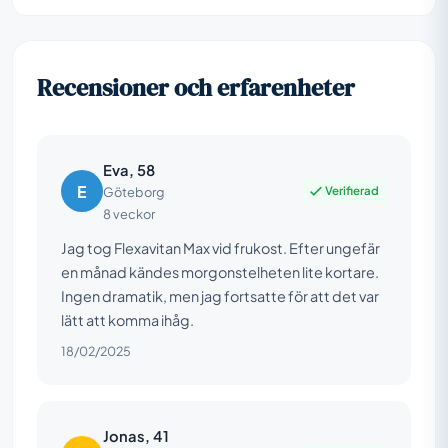
Recensioner och erfarenheter
Eva, 58
E
Verifierad
Göteborg
8 veckor
Jag tog Flexavitan Max vid frukost. Efter ungefär
en månad kändes morgonstelheten lite kortare.
Ingen dramatik, men jag fortsatte för att det var
lätt att komma ihåg.
18/02/2025
Jonas, 41