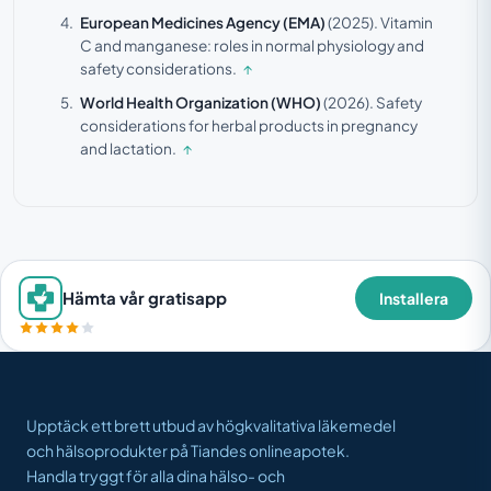
European Medicines Agency (EMA)
(2025).
Vitamin
C and manganese: roles in normal physiology and
safety considerations.
↑
World Health Organization (WHO)
(2026).
Safety
considerations for herbal products in pregnancy
and lactation.
↑
Hämta vår gratisapp
Installera
Upptäck ett brett utbud av högkvalitativa läkemedel
och hälsoprodukter på Tiandes onlineapotek.
Handla tryggt för alla dina hälso- och