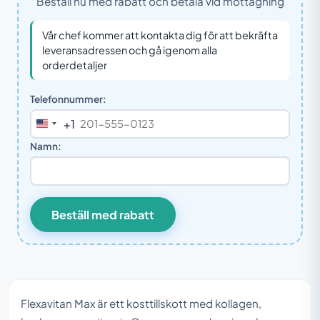
Beställ nu med rabatt och betala vid mottagning
Vår chef kommer att kontakta dig för att bekräfta
leveransadressen och gå igenom alla
orderdetaljer
Telefonnummer:
+1
United
States
Namn:
+1
Beställ med rabatt
Flexavitan Max är ett kosttillskott med kollagen,