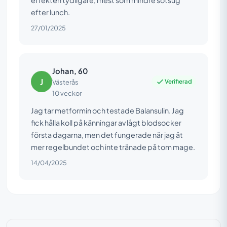
efter lunch.
27/01/2025
Johan, 60
J
Verifierad
Västerås
10 veckor
Jag tar metformin och testade Balansulin. Jag
fick hålla koll på känningar av lågt blodsocker
första dagarna, men det fungerade när jag åt
mer regelbundet och inte tränade på tom mage.
14/04/2025