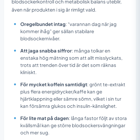
blodsockerkontroll och metabolisk balans uteblir,
även när produkten i sig är rimligt vald.
Oregelbundet intag
: “varannan dag när jag
kommer ihåg” ger sällan stabilare
blodsockernivåer.
Att jaga snabba siffror
: många tolkar en
enstaka hög mätning som att allt misslyckats,
trots att trenden över tid är det som räknas
kliniskt.
För mycket koffein samtidigt
: grönt te-extrakt
plus flera energidrycker/kaffe kan ge
hjärtklappning eller sämre sömn, vilket i sin tur
kan försämra glukos och insulin-känslighet.
För lite mat på dagen
: långa fastor följt av stora
kvällsmål kan ge större blodsockersvängningar
och mer sug.