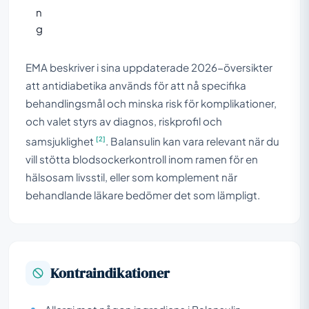
n
g
EMA beskriver i sina uppdaterade 2026-översikter
att antidiabetika används för att nå specifika
behandlingsmål och minska risk för komplikationer,
och valet styrs av diagnos, riskprofil och
[2]
samsjuklighet
. Balansulin kan vara relevant när du
vill stötta blodsockerkontroll inom ramen för en
hälsosam livsstil, eller som komplement när
behandlande läkare bedömer det som lämpligt.
Kontraindikationer