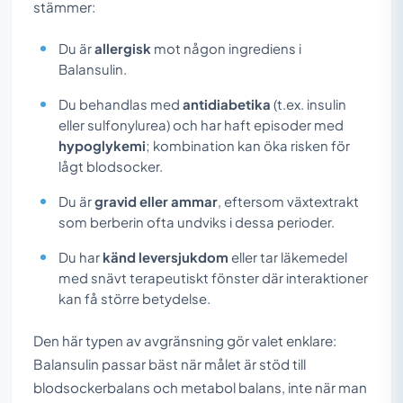
stämmer:
Du är
allergisk
mot någon ingrediens i
Balansulin.
Du behandlas med
antidiabetika
(t.ex. insulin
eller sulfonylurea) och har haft episoder med
hypoglykemi
; kombination kan öka risken för
lågt blodsocker.
Du är
gravid eller ammar
, eftersom växtextrakt
som berberin ofta undviks i dessa perioder.
Du har
känd leversjukdom
eller tar läkemedel
med snävt terapeutiskt fönster där interaktioner
kan få större betydelse.
Den här typen av avgränsning gör valet enklare:
Balansulin passar bäst när målet är stöd till
blodsockerbalans och metabol balans, inte när man