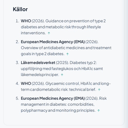
Källor
WHO
(2026).
Guidance on prevention of type 2
diabetes and metabolic risk through lifestyle
interventions.
↑
European Medicines Agency (EMA)
(2026).
Overview of antidiabetic medicines and treatment
goals in type 2 diabetes.
↑
Läkemedelsverket
(2025).
Diabetes typ 2:
uppföljning med fasteglukos och HbA1c samt
läkemedelsprinciper.
↑
WHO
(2026).
Glycaemic control, HbA1c and long-
term cardiometabolic risk: technical brief.
↑
European Medicines Agency (EMA)
(2026).
Risk
management in diabetes: comorbidities,
polypharmacy and monitoring principles.
↑