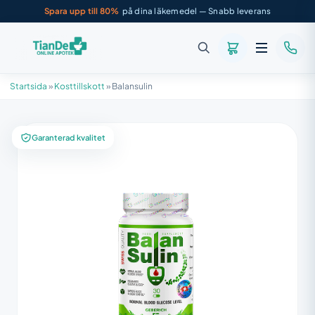
Spara upp till 80%
på dina läkemedel — Snabb leverans
Startsida
»
Kosttillskott
»
Balansulin
Garanterad kvalitet