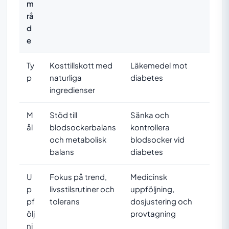
m
rå
d
e
Ty
Kosttillskott med
Läkemedel mot
p
naturliga
diabetes
ingredienser
M
Stöd till
Sänka och
ål
blodsockerbalans
kontrollera
och metabolisk
blodsocker vid
balans
diabetes
U
Fokus på trend,
Medicinsk
p
livsstilsrutiner och
uppföljning,
pf
tolerans
dosjustering och
ölj
provtagning
ni