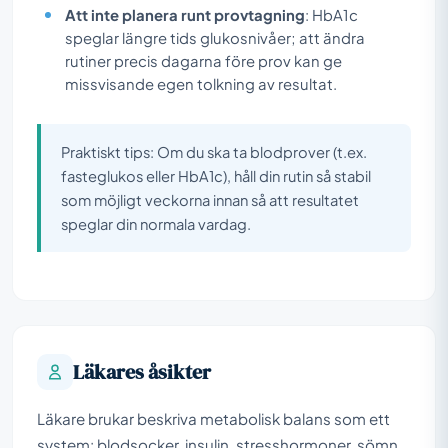
Att inte planera runt provtagning
: HbA1c
speglar längre tids glukosnivåer; att ändra
rutiner precis dagarna före prov kan ge
missvisande egen tolkning av resultat.
Praktiskt tips: Om du ska ta blodprover (t.ex.
fasteglukos eller HbA1c), håll din rutin så stabil
som möjligt veckorna innan så att resultatet
speglar din normala vardag.
Läkares åsikter
Läkare brukar beskriva metabolisk balans som ett
system: blodsocker, insulin, stresshormoner, sömn