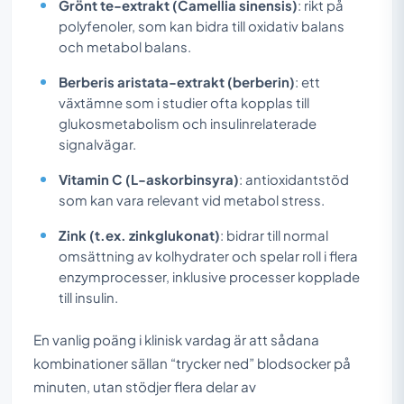
Grönt te-extrakt (Camellia sinensis)
: rikt på
polyfenoler, som kan bidra till oxidativ balans
och metabol balans.
Berberis aristata-extrakt (berberin)
: ett
växtämne som i studier ofta kopplas till
glukosmetabolism och insulinrelaterade
signalvägar.
Vitamin C (L-askorbinsyra)
: antioxidantstöd
som kan vara relevant vid metabol stress.
Zink (t.ex. zinkglukonat)
: bidrar till normal
omsättning av kolhydrater och spelar roll i flera
enzymprocesser, inklusive processer kopplade
till insulin.
En vanlig poäng i klinisk vardag är att sådana
kombinationer sällan “trycker ned” blodsocker på
minuten, utan stödjer flera delar av