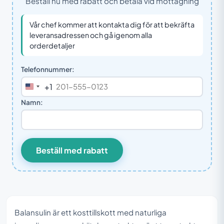
Beställ nu med rabatt och betala vid mottagning
Vår chef kommer att kontakta dig för att bekräfta
leveransadressen och gå igenom alla
orderdetaljer
Telefonnummer:
+1
United
States
Namn:
+1
Beställ med rabatt
Balansulin är ett kosttillskott med naturliga