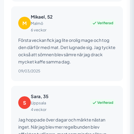
Mikael, 52
M
Verifierad
Malmö
6 veckor
Första veckan fick jag lite orolig mage och tog
den därför med mat. Det lugnade sig. Jag tyckte
också att sömnen blev sämre när jag drack
mycket kaffe samma dag.
09/03/2025
Sara, 35
S
Verifierad
Uppsala
4 veckor
Jag hoppade över dagar och märkte nästan
inget. När jag blev mer regelbunden blev
effekten tydligare, mest som mindre sötsug