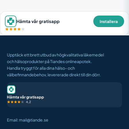
Hämta vår gratisapp
Installera
Upptäck ett brett utbud av högkvalitativa läkemedel
och hälsoprodukter på Tiandes onlineapotek.
Handla tryggt för alla dina hälso- och
välbefinnandebehov, levererade direkt till din dörr.
Hämta vår gratisapp
4,2
Email: mail@tiande.se