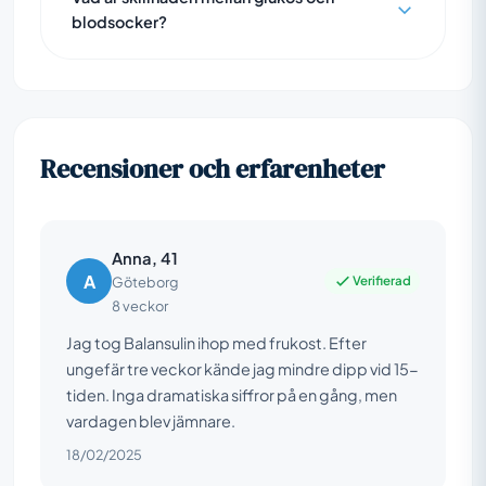
blodsocker?
Recensioner och erfarenheter
Anna, 41
A
Verifierad
Göteborg
8 veckor
Jag tog Balansulin ihop med frukost. Efter
ungefär tre veckor kände jag mindre dipp vid 15-
tiden. Inga dramatiska siffror på en gång, men
vardagen blev jämnare.
18/02/2025