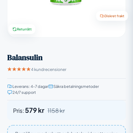
Diskret frakt
Returrätt
Balansulin
4 kundrecensioner
Leverans: 4–7 dagar
Säkra betalningsmetoder
24/7 support
579 kr
Pris:
1158 kr