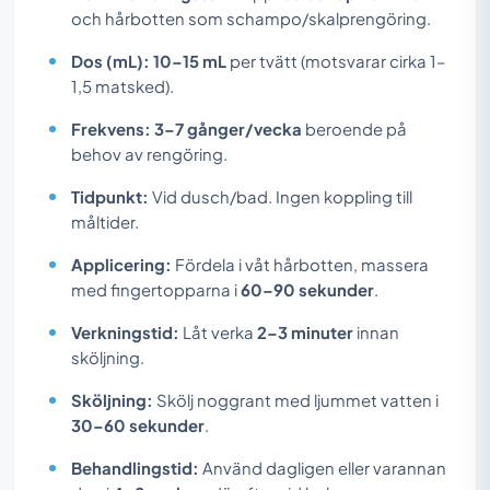
och hårbotten som schampo/skalprengöring.
Dos (mL):
10–15 mL
per tvätt (motsvarar cirka 1–
1,5 matsked).
Frekvens:
3–7 gånger/vecka
beroende på
behov av rengöring.
Tidpunkt:
Vid dusch/bad. Ingen koppling till
måltider.
Applicering:
Fördela i våt hårbotten, massera
med fingertopparna i
60–90 sekunder
.
Verkningstid:
Låt verka
2–3 minuter
innan
sköljning.
Sköljning:
Skölj noggrant med ljummet vatten i
30–60 sekunder
.
Behandlingstid:
Använd dagligen eller varannan