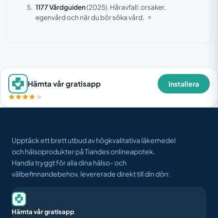
1177 Vårdguiden
(2025).
Håravfall: orsaker,
egenvård och när du bör söka vård.
↑
Hämta vår gratisapp
Installera
Upptäck ett brett utbud av högkvalitativa läkemedel
och hälsoprodukter på Tiandes onlineapotek.
Handla tryggt för alla dina hälso- och
välbefinnandebehov, levererade direkt till din dörr.
Hämta vår gratisapp