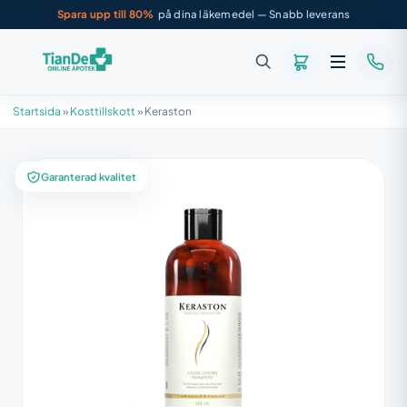
Spara upp till 80%
på dina läkemedel — Snabb leverans
Startsida
»
Kosttillskott
»
Keraston
Garanterad kvalitet