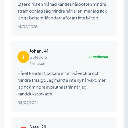
Efter cirka en månad kändes hårbotten mindre
stram och jag såg mindre hår i silen, men jag fick
lägga balsam i längderna för att inte bli torr.
14/02/2025
Johan, 41
J
Verifierad
Göteborg
6 veckor
Håret kändes tjockare efter två veckor och
mindre frissigt. Jag märkte inte ny hårväxt, men
jag fick mindre avbrutna strån när jag
handdukstorkade.
03/09/2024
Sara, 29