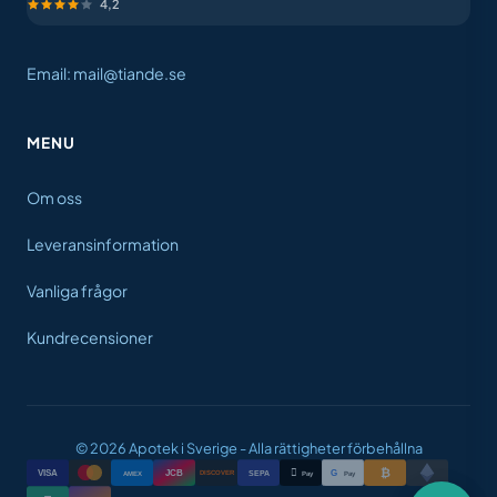
4,2
Email: mail@tiande.se
MENU
Om oss
Leveransinformation
Vanliga frågor
Kundrecensioner
© 2026 Apotek i Sverige - Alla rättigheter förbehållna
₿

VISA
JCB
G
AMEX
SEPA
Pay
Pay
DISCOVER