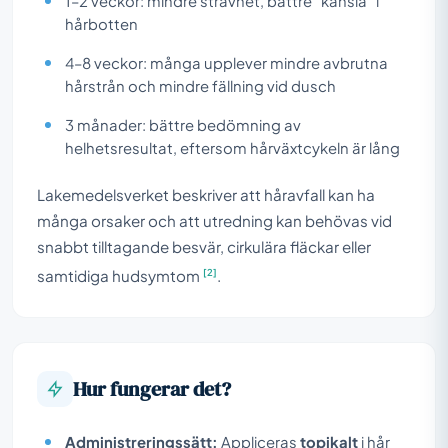
1–2 veckor: mindre strävhet, bättre “känsla” i
hårbotten
4–8 veckor: många upplever mindre avbrutna
hårstrån och mindre fällning vid dusch
3 månader: bättre bedömning av
helhetsresultat, eftersom hårväxtcykeln är lång
Lakemedelsverket beskriver att håravfall kan ha
många orsaker och att utredning kan behövas vid
snabbt tilltagande besvär, cirkulära fläckar eller
[2]
samtidiga hudsymtom
.
Hur fungerar det?
Administreringssätt:
Appliceras
topikalt
i hår