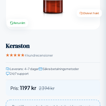
Diskret frakt
Returrätt
Keraston
4 kundrecensioner
Leverans: 4–7 dagar
Säkra betalningsmetoder
24/7 support
1197 kr
Pris:
2394 kr