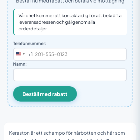
Beställ nu med rabatt och betala vid mottagning
Vår chef kommer att kontakta dig för att bekräfta
leveransadressen och gå igenom alla
orderdetaljer
Telefonnummer:
+1
United
States
Namn:
+1
Beställ med rabatt
Keraston är ett schampo för hårbotten och hår som