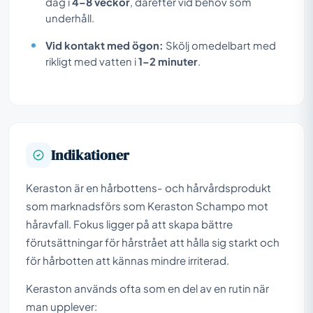
dag i
4–8 veckor
, därefter vid behov som
underhåll.
Vid kontakt med ögon:
Skölj omedelbart med
rikligt med vatten i
1–2 minuter
.
Indikationer
Keraston är en hårbottens- och hårvårdsprodukt
som marknadsförs som Keraston Schampo mot
håravfall. Fokus ligger på att skapa bättre
förutsättningar för hårstrået att hålla sig starkt och
för hårbotten att kännas mindre irriterad.
Keraston används ofta som en del av en rutin när
man upplever: