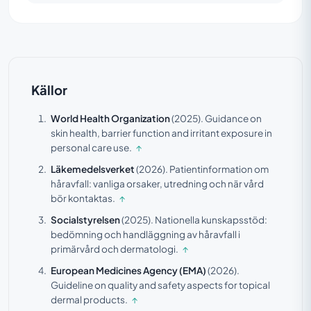
Källor
World Health Organization
(2025).
Guidance on
skin health, barrier function and irritant exposure in
personal care use.
↑
Läkemedelsverket
(2026).
Patientinformation om
håravfall: vanliga orsaker, utredning och när vård
bör kontaktas.
↑
Socialstyrelsen
(2025).
Nationella kunskapsstöd:
bedömning och handläggning av håravfall i
primärvård och dermatologi.
↑
European Medicines Agency (EMA)
(2026).
Guideline on quality and safety aspects for topical
dermal products.
↑