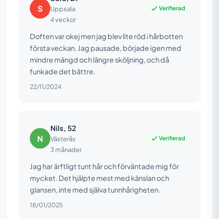
S
Verifierad
Uppsala
4 veckor
Doften var okej men jag blev lite röd i hårbotten
första veckan. Jag pausade, började igen med
mindre mängd och längre sköljning, och då
funkade det bättre.
22/11/2024
Nils, 52
N
Verifierad
Västerås
3 månader
Jag har ärftligt tunt hår och förväntade mig för
mycket. Det hjälpte mest med känslan och
glansen, inte med själva tunnhårigheten.
18/01/2025